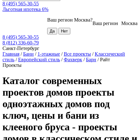
8 (495) 565-30-55
Льготная ипотека 6%
Ваш регион
Москва
?
Ваш регион
Москва
8 (495) 565-30-55
8 (812) 336-60-79
Санкт-Петербург
Главная
/
Бани
/
1-этажные
/
Все проекты
/
Классический
стиль
/
Европейский стиль
/
Фахверк
/
Барн
/
Райт
Проекты
Каталог современных
проектов домов проекты
одноэтажных домов под
ключ, цены и бани из
клееного бруса - проекты
домов в классическом стиле и