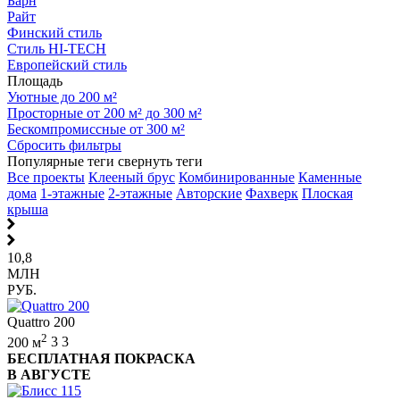
Барн
Райт
Финский стиль
Стиль HI-TECH
Европейский стиль
Площадь
Уютные до 200 м²
Просторные от 200 м² до 300 м²
Бескомпромиссные от 300 м²
Сбросить фильтры
Популярные теги
свернуть теги
Все проекты
Клееный брус
Комбинированные
Каменные
дома
1-этажные
2-этажные
Авторские
Фахверк
Плоская
крыша
10,8
МЛН
РУБ.
Quattro 200
2
200 м
3
3
БЕСПЛАТНАЯ ПОКРАСКА
В АВГУСТЕ