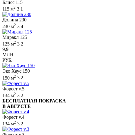
Блисс 115
2
115 м
3
1
Долина 230
2
230 м
3
4
Миракл 125
2
125 м
3
2
9,9
МЛН
РУБ.
Эко Хаус 150
2
150 м
3
2
Форест v.5
2
134 м
3
2
БЕСПЛАТНАЯ ПОКРАСКА
В АВГУСТЕ
Форест v.4
2
134 м
3
2
Форест v.3