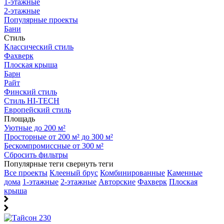
1-этажные
2-этажные
Популярные проекты
Бани
Стиль
Классический стиль
Фахверк
Плоская крыша
Барн
Райт
Финский стиль
Стиль HI-TECH
Европейский стиль
Площадь
Уютные до 200 м²
Просторные от 200 м² до 300 м²
Бескомпромиссные от 300 м²
Сбросить фильтры
Популярные теги
свернуть теги
Все проекты
Клееный брус
Комбинированные
Каменные
дома
1-этажные
2-этажные
Авторские
Фахверк
Плоская
крыша