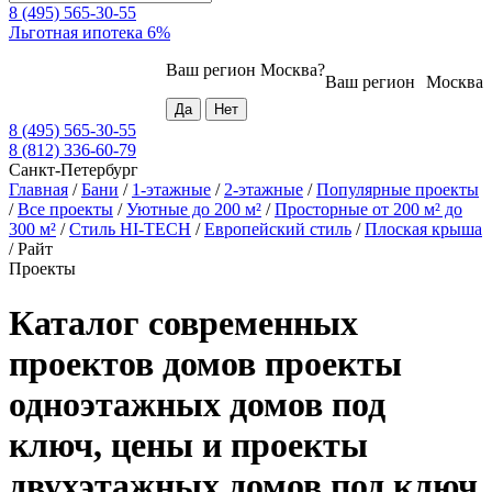
8 (495) 565-30-55
Льготная ипотека 6%
Ваш регион
Москва
?
Ваш регион
Москва
8 (495) 565-30-55
8 (812) 336-60-79
Санкт-Петербург
Главная
/
Бани
/
1-этажные
/
2-этажные
/
Популярные проекты
/
Все проекты
/
Уютные до 200 м²
/
Просторные от 200 м² до
300 м²
/
Стиль HI-TECH
/
Европейский стиль
/
Плоская крыша
/
Райт
Проекты
Каталог современных
проектов домов проекты
одноэтажных домов под
ключ, цены и проекты
двухэтажных домов под ключ