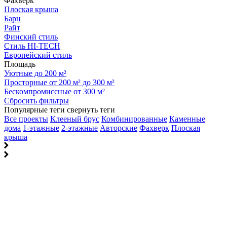
Фахверк
Плоская крыша
Барн
Райт
Финский стиль
Стиль HI-TECH
Европейский стиль
Площадь
Уютные до 200 м²
Просторные от 200 м² до 300 м²
Бескомпромиссные от 300 м²
Сбросить фильтры
Популярные теги
свернуть теги
Все проекты
Клееный брус
Комбинированные
Каменные
дома
1-этажные
2-этажные
Авторские
Фахверк
Плоская
крыша