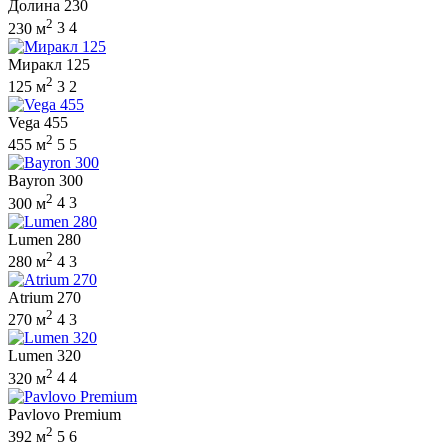
Долина 230
2
230 м
3
4
Миракл 125
2
125 м
3
2
Vega 455
2
455 м
5
5
Bayron 300
2
300 м
4
3
Lumen 280
2
280 м
4
3
Atrium 270
2
270 м
4
3
Lumen 320
2
320 м
4
4
Pavlovo Premium
2
392 м
5
6