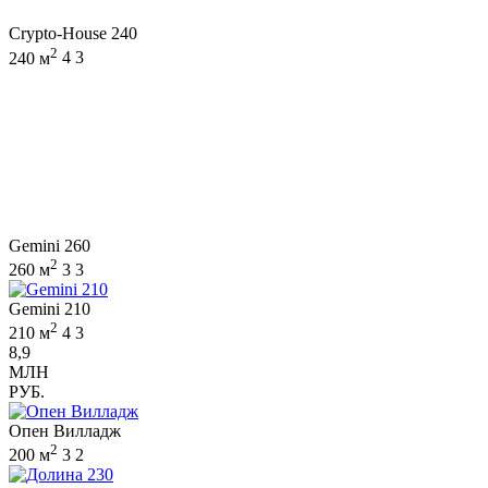
Crypto-House 240
2
240 м
4
3
Gemini 260
2
260 м
3
3
Gemini 210
2
210 м
4
3
8,9
МЛН
РУБ.
Опен Вилладж
2
200 м
3
2