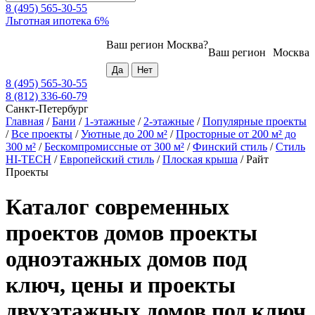
8 (495) 565-30-55
Льготная ипотека 6%
Ваш регион
Москва
?
Ваш регион
Москва
8 (495) 565-30-55
8 (812) 336-60-79
Санкт-Петербург
Главная
/
Бани
/
1-этажные
/
2-этажные
/
Популярные проекты
/
Все проекты
/
Уютные до 200 м²
/
Просторные от 200 м² до
300 м²
/
Бескомпромиссные от 300 м²
/
Финский стиль
/
Стиль
HI-TECH
/
Европейский стиль
/
Плоская крыша
/
Райт
Проекты
Каталог современных
проектов домов проекты
одноэтажных домов под
ключ, цены и проекты
двухэтажных домов под ключ