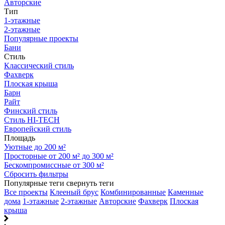
Авторские
Тип
1-этажные
2-этажные
Популярные проекты
Бани
Стиль
Классический стиль
Фахверк
Плоская крыша
Барн
Райт
Финский стиль
Стиль HI-TECH
Европейский стиль
Площадь
Уютные до 200 м²
Просторные от 200 м² до 300 м²
Бескомпромиссные от 300 м²
Сбросить фильтры
Популярные теги
свернуть теги
Все проекты
Клееный брус
Комбинированные
Каменные
дома
1-этажные
2-этажные
Авторские
Фахверк
Плоская
крыша