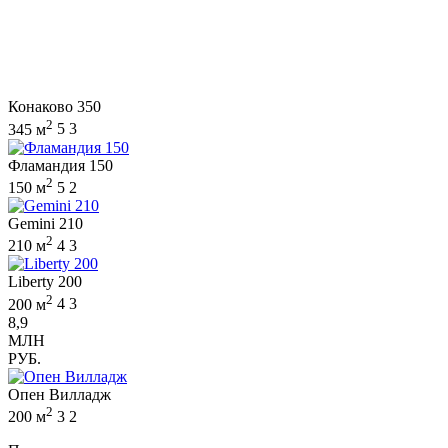
Конаково 350
2
345 м
5
3
Фламандия 150
2
150 м
5
2
Gemini 210
2
210 м
4
3
Liberty 200
2
200 м
4
3
8,9
МЛН
РУБ.
Опен Вилладж
2
200 м
3
2