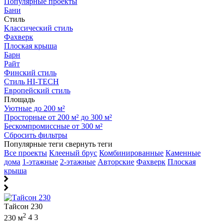
Популярные проекты
Бани
Стиль
Классический стиль
Фахверк
Плоская крыша
Барн
Райт
Финский стиль
Стиль HI-TECH
Европейский стиль
Площадь
Уютные до 200 м²
Просторные от 200 м² до 300 м²
Бескомпромиссные от 300 м²
Сбросить фильтры
Популярные теги
свернуть теги
Все проекты
Клееный брус
Комбинированные
Каменные
дома
1-этажные
2-этажные
Авторские
Фахверк
Плоская
крыша
Тайсон 230
2
230 м
4
3