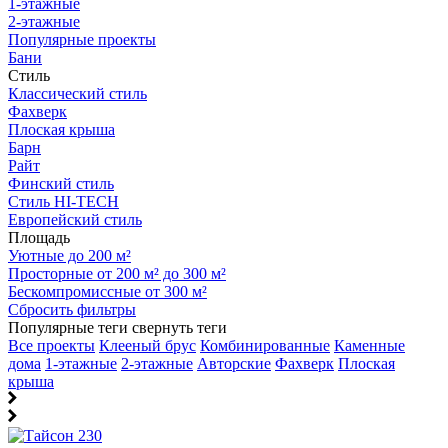
1-этажные
2-этажные
Популярные проекты
Бани
Стиль
Классический стиль
Фахверк
Плоская крыша
Барн
Райт
Финский стиль
Стиль HI-TECH
Европейский стиль
Площадь
Уютные до 200 м²
Просторные от 200 м² до 300 м²
Бескомпромиссные от 300 м²
Сбросить фильтры
Популярные теги
свернуть теги
Все проекты
Клееный брус
Комбинированные
Каменные
дома
1-этажные
2-этажные
Авторские
Фахверк
Плоская
крыша