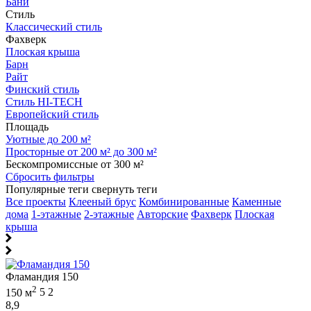
Бани
Стиль
Классический стиль
Фахверк
Плоская крыша
Барн
Райт
Финский стиль
Стиль HI-TECH
Европейский стиль
Площадь
Уютные до 200 м²
Просторные от 200 м² до 300 м²
Бескомпромиссные от 300 м²
Сбросить фильтры
Популярные теги
свернуть теги
Все проекты
Клееный брус
Комбинированные
Каменные
дома
1-этажные
2-этажные
Авторские
Фахверк
Плоская
крыша
Фламандия 150
2
150 м
5
2
8,9