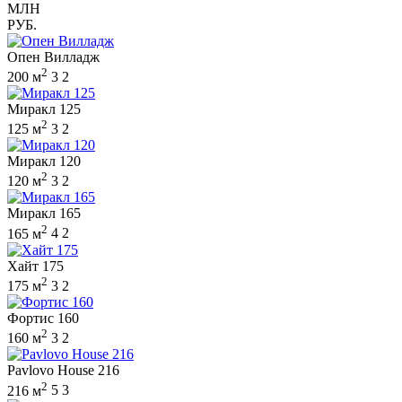
МЛН
РУБ.
Опен Вилладж
2
200 м
3
2
Миракл 125
2
125 м
3
2
Миракл 120
2
120 м
3
2
Миракл 165
2
165 м
4
2
Хайт 175
2
175 м
3
2
Фортис 160
2
160 м
3
2
Pavlovo House 216
2
216 м
5
3