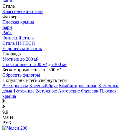
Бани
Стиль
Классический стиль
Фахверк
Плоская крыша
Барн
Райт
Финский стиль
Стиль HI-TECH
Европейский стиль
Площадь
Уютные до 200 м²
Просторные от 200 м² до 300 м²
Бескомпромиссные от 300 м²
Сбросить фильтры
Популярные теги
свернуть теги
Все проекты
Клееный брус
Комбинированные
Каменные
дома
1-этажные
2-этажные
Авторские
Фахверк
Плоская
крыша
9,9
МЛН
РУБ.