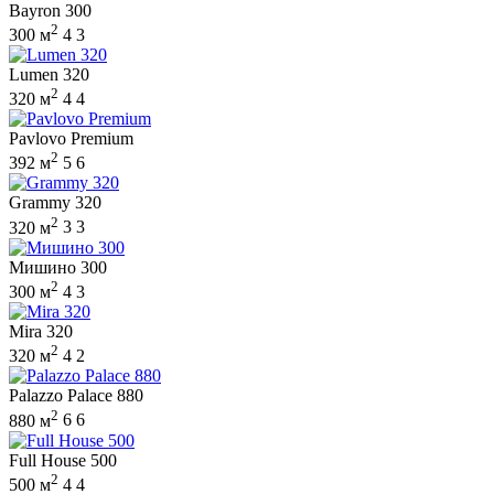
Bayron 300
2
300 м
4
3
Lumen 320
2
320 м
4
4
Pavlovo Premium
2
392 м
5
6
Grammy 320
2
320 м
3
3
Мишино 300
2
300 м
4
3
Mira 320
2
320 м
4
2
Palazzo Palace 880
2
880 м
6
6
Full House 500
2
500 м
4
4