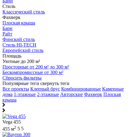
Бани
Стиль
Классический стиль
Фахверк
Плоская крыша
Барн
Райт
Финский стиль
Стиль HI-TECH
Европейский стиль
Площадь
Уютные до 200 м²
Просторные от 200 м² до 300 м²
Бескомпромиссные от 300 м²
Сбросить фильтры
Популярные теги
свернуть теги
Все проекты
Клееный брус
Комбинированные
Каменные
дома
1-этажные
2-этажные
Авторские
Фахверк
Плоская
крыша
Vega 455
2
455 м
5
5