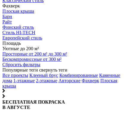
Классический стиль
Фахверк
Плоская крыша
Барн
Райт
Финский стиль
Стиль HI-TECH
Европейский стиль
Площадь
Уютные до 200 м²
Просторные от 200 м² до 300 м²
Бескомпромиссные от 300 м²
Сбросить фильтры
Популярные теги
свернуть теги
Все проекты
Клееный брус
Комбинированные
Каменные
дома
1-этажные
2-этажные
Авторские
Фахверк
Плоская
крыша
БЕСПЛАТНАЯ ПОКРАСКА
В АВГУСТЕ