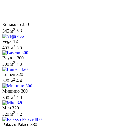
Конаково 350
2
345 м
5
3
Vega 455
2
455 м
5
5
Bayron 300
2
300 м
4
3
Lumen 320
2
320 м
4
4
Мишино 300
2
300 м
4
3
Mira 320
2
320 м
4
2
Palazzo Palace 880