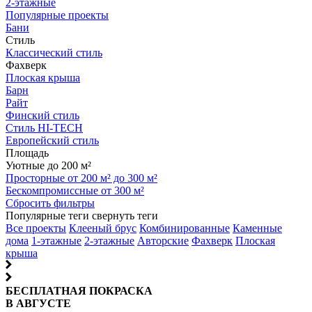
2-этажные
Популярные проекты
Бани
Стиль
Классический стиль
Фахверк
Плоская крыша
Барн
Райт
Финский стиль
Стиль HI-TECH
Европейский стиль
Площадь
Уютные до 200 м²
Просторные от 200 м² до 300 м²
Бескомпромиссные от 300 м²
Сбросить фильтры
Популярные теги
свернуть теги
Все проекты
Клееный брус
Комбинированные
Каменные
дома
1-этажные
2-этажные
Авторские
Фахверк
Плоская
крыша
БЕСПЛАТНАЯ ПОКРАСКА
В АВГУСТЕ