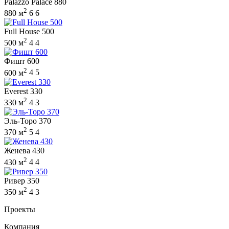
Palazzo Palace 880
2
880 м
6
6
Full House 500
2
500 м
4
4
Фишт 600
2
600 м
4
5
Everest 330
2
330 м
4
3
Эль-Торо 370
2
370 м
5
4
Женева 430
2
430 м
4
4
Ривер 350
2
350 м
4
3
Проекты
Компания