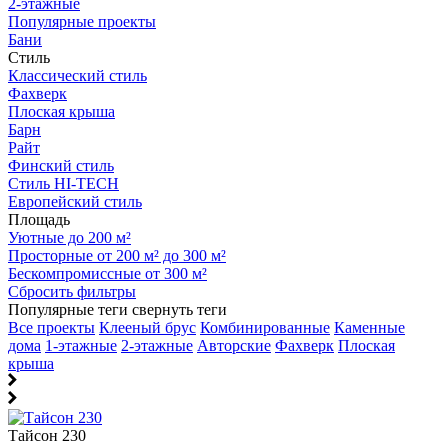
2-этажные
Популярные проекты
Бани
Стиль
Классический стиль
Фахверк
Плоская крыша
Барн
Райт
Финский стиль
Стиль HI-TECH
Европейский стиль
Площадь
Уютные до 200 м²
Просторные от 200 м² до 300 м²
Бескомпромиссные от 300 м²
Сбросить фильтры
Популярные теги
свернуть теги
Все проекты
Клееный брус
Комбинированные
Каменные
дома
1-этажные
2-этажные
Авторские
Фахверк
Плоская
крыша
Тайсон 230