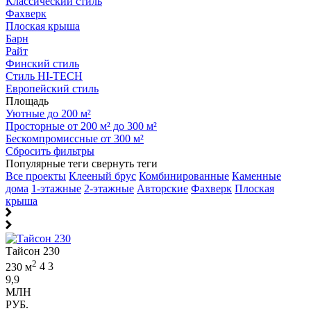
Классический стиль
Фахверк
Плоская крыша
Барн
Райт
Финский стиль
Стиль HI-TECH
Европейский стиль
Площадь
Уютные до 200 м²
Просторные от 200 м² до 300 м²
Бескомпромиссные от 300 м²
Сбросить фильтры
Популярные теги
свернуть теги
Все проекты
Клееный брус
Комбинированные
Каменные
дома
1-этажные
2-этажные
Авторские
Фахверк
Плоская
крыша
Тайсон 230
2
230 м
4
3
9,9
МЛН
РУБ.