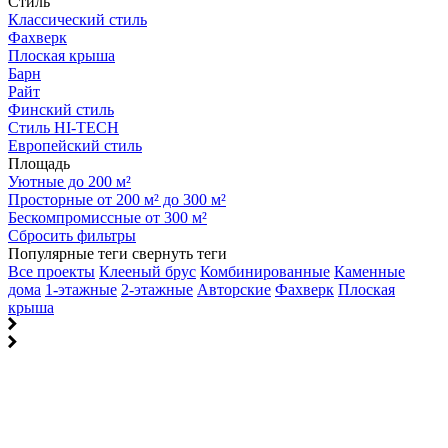
Стиль
Классический стиль
Фахверк
Плоская крыша
Барн
Райт
Финский стиль
Стиль HI-TECH
Европейский стиль
Площадь
Уютные до 200 м²
Просторные от 200 м² до 300 м²
Бескомпромиссные от 300 м²
Сбросить фильтры
Популярные теги
свернуть теги
Все проекты
Клееный брус
Комбинированные
Каменные
дома
1-этажные
2-этажные
Авторские
Фахверк
Плоская
крыша