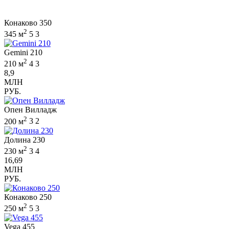
Конаково 350
2
345 м
5
3
Gemini 210
2
210 м
4
3
8,9
МЛН
РУБ.
Опен Вилладж
2
200 м
3
2
Долина 230
2
230 м
3
4
16,69
МЛН
РУБ.
Конаково 250
2
250 м
5
3
Vega 455