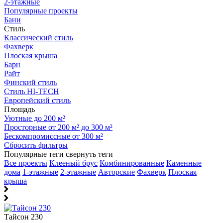
2-этажные
Популярные проекты
Бани
Стиль
Классический стиль
Фахверк
Плоская крыша
Барн
Райт
Финский стиль
Стиль HI-TECH
Европейский стиль
Площадь
Уютные до 200 м²
Просторные от 200 м² до 300 м²
Бескомпромиссные от 300 м²
Сбросить фильтры
Популярные теги
свернуть теги
Все проекты
Клееный брус
Комбинированные
Каменные
дома
1-этажные
2-этажные
Авторские
Фахверк
Плоская
крыша
Тайсон 230