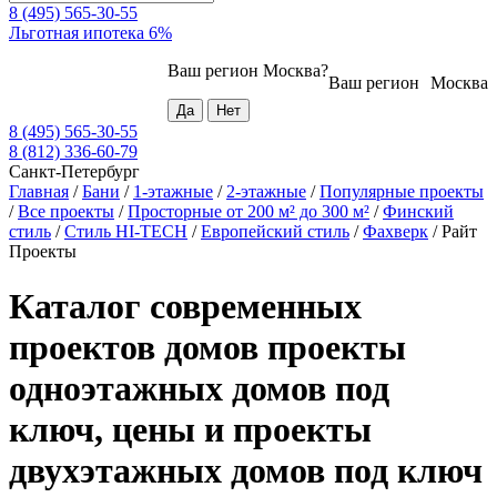
8 (495) 565-30-55
Льготная ипотека 6%
Ваш регион
Москва
?
Ваш регион
Москва
8 (495) 565-30-55
8 (812) 336-60-79
Санкт-Петербург
Главная
/
Бани
/
1-этажные
/
2-этажные
/
Популярные проекты
/
Все проекты
/
Просторные от 200 м² до 300 м²
/
Финский
стиль
/
Стиль HI-TECH
/
Европейский стиль
/
Фахверк
/
Райт
Проекты
Каталог современных
проектов домов проекты
одноэтажных домов под
ключ, цены и проекты
двухэтажных домов под ключ