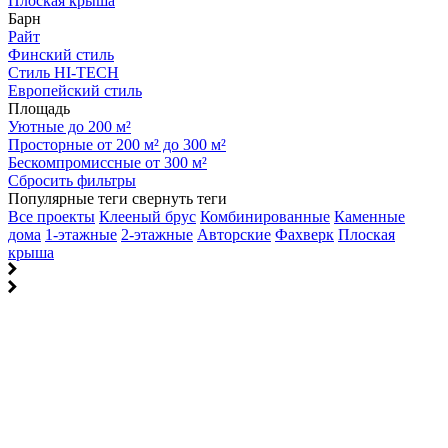
Плоская крыша
Барн
Райт
Финский стиль
Стиль HI-TECH
Европейский стиль
Площадь
Уютные до 200 м²
Просторные от 200 м² до 300 м²
Бескомпромиссные от 300 м²
Сбросить фильтры
Популярные теги
свернуть теги
Все проекты
Клееный брус
Комбинированные
Каменные
дома
1-этажные
2-этажные
Авторские
Фахверк
Плоская
крыша