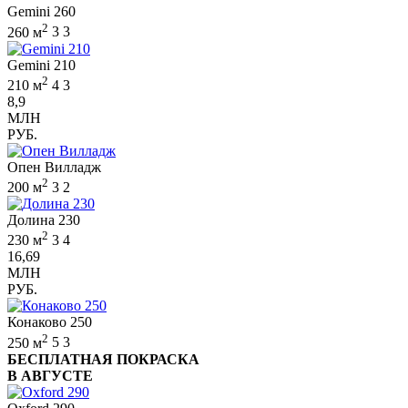
Gemini 260
2
260 м
3
3
Gemini 210
2
210 м
4
3
8,9
МЛН
РУБ.
Опен Вилладж
2
200 м
3
2
Долина 230
2
230 м
3
4
16,69
МЛН
РУБ.
Конаково 250
2
250 м
5
3
БЕСПЛАТНАЯ ПОКРАСКА
В АВГУСТЕ