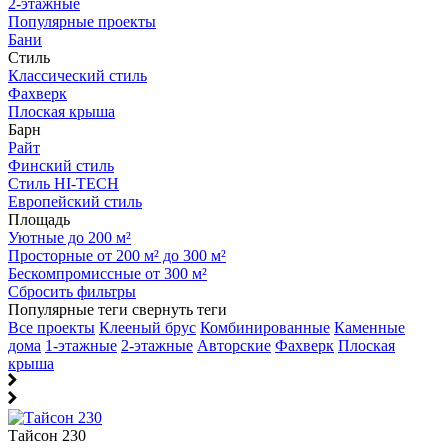
2-этажные
Популярные проекты
Бани
Стиль
Классический стиль
Фахверк
Плоская крыша
Барн
Райт
Финский стиль
Стиль HI-TECH
Европейский стиль
Площадь
Уютные до 200 м²
Просторные от 200 м² до 300 м²
Бескомпромиссные от 300 м²
Сбросить фильтры
Популярные теги
свернуть теги
Все проекты
Клееный брус
Комбинированные
Каменные
дома
1-этажные
2-этажные
Авторские
Фахверк
Плоская
крыша
Тайсон 230