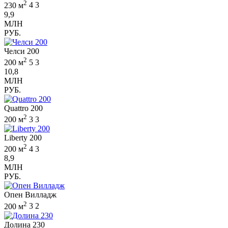
2
230 м
4
3
9,9
МЛН
РУБ.
Челси 200
2
200 м
5
3
10,8
МЛН
РУБ.
Quattro 200
2
200 м
3
3
Liberty 200
2
200 м
4
3
8,9
МЛН
РУБ.
Опен Вилладж
2
200 м
3
2
Долина 230