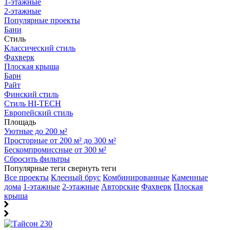
1-этажные
2-этажные
Популярные проекты
Бани
Стиль
Классический стиль
Фахверк
Плоская крыша
Барн
Райт
Финский стиль
Стиль HI-TECH
Европейский стиль
Площадь
Уютные до 200 м²
Просторные от 200 м² до 300 м²
Бескомпромиссные от 300 м²
Сбросить фильтры
Популярные теги
свернуть теги
Все проекты
Клееный брус
Комбинированные
Каменные
дома
1-этажные
2-этажные
Авторские
Фахверк
Плоская
крыша