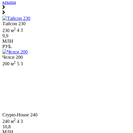
крыша
Тайсон 230
2
230 м
4
3
9,9
МЛН
РУБ.
Челси 200
2
200 м
5
3
Crypto-House 240
2
240 м
4
3
10,8
МЛН