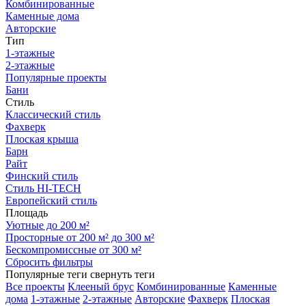
Комбинированные
Каменные дома
Авторские
Тип
1-этажные
2-этажные
Популярные проекты
Бани
Стиль
Классический стиль
Фахверк
Плоская крыша
Барн
Райт
Финский стиль
Стиль HI-TECH
Европейский стиль
Площадь
Уютные до 200 м²
Просторные от 200 м² до 300 м²
Бескомпромиссные от 300 м²
Сбросить фильтры
Популярные теги
свернуть теги
Все проекты
Клееный брус
Комбинированные
Каменные
дома
1-этажные
2-этажные
Авторские
Фахверк
Плоская