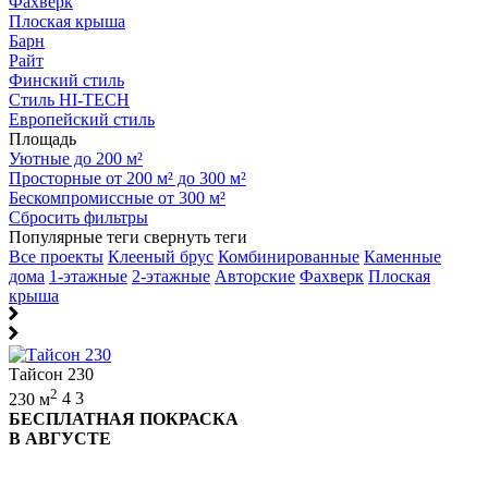
Фахверк
Плоская крыша
Барн
Райт
Финский стиль
Стиль HI-TECH
Европейский стиль
Площадь
Уютные до 200 м²
Просторные от 200 м² до 300 м²
Бескомпромиссные от 300 м²
Сбросить фильтры
Популярные теги
свернуть теги
Все проекты
Клееный брус
Комбинированные
Каменные
дома
1-этажные
2-этажные
Авторские
Фахверк
Плоская
крыша
Тайсон 230
2
230 м
4
3
БЕСПЛАТНАЯ ПОКРАСКА
В АВГУСТЕ