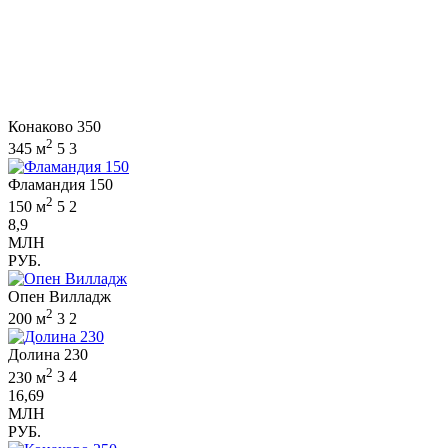
Конаково 350
2
345 м
5
3
Фламандия 150
2
150 м
5
2
8,9
МЛН
РУБ.
Опен Вилладж
2
200 м
3
2
Долина 230
2
230 м
3
4
16,69
МЛН
РУБ.