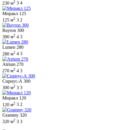
2
230 м
3
4
Миракл 125
2
125 м
3
2
Bayron 300
2
300 м
4
3
Lumen 280
2
280 м
4
3
Atrium 270
2
270 м
4
3
Сириус-А 300
2
300 м
3
3
Миракл 120
2
120 м
3
2
Grammy 320
2
320 м
3
3