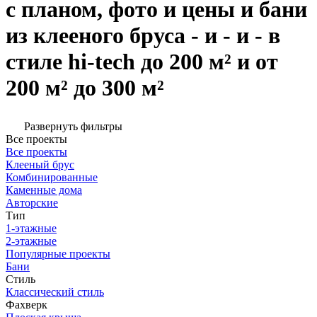
с планом, фото и цены и бани
из клееного бруса - и - и - в
стиле hi-tech до 200 м² и от
200 м² до 300 м²
Развернуть фильтры
Все проекты
Все проекты
Клееный брус
Комбинированные
Каменные дома
Авторские
Тип
1-этажные
2-этажные
Популярные проекты
Бани
Стиль
Классический стиль
Фахверк