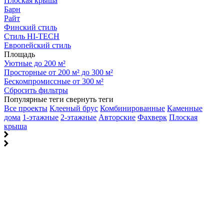
Плоская крыша
Барн
Райт
Финский стиль
Стиль HI-TECH
Европейский стиль
Площадь
Уютные до 200 м²
Просторные от 200 м² до 300 м²
Бескомпромиссные от 300 м²
Сбросить фильтры
Популярные теги
свернуть теги
Все проекты
Клееный брус
Комбинированные
Каменные
дома
1-этажные
2-этажные
Авторские
Фахверк
Плоская
крыша