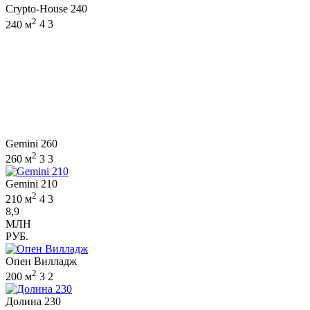
Crypto-House 240
2
240 м
4
3
Gemini 260
2
260 м
3
3
Gemini 210
2
210 м
4
3
8,9
МЛН
РУБ.
Опен Вилладж
2
200 м
3
2
Долина 230