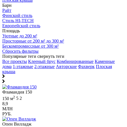
Плоская крыша
Барн
Райт
Финский стиль
Стиль HI-TECH
Европейский стиль
Площадь
Уютные до 200 м²
Просторные от 200 м² до 300 м²
Бескомпромиссные от 300 м²
Сбросить фильтры
Популярные теги
свернуть теги
Все проекты
Клееный брус
Комбинированные
Каменные
дома
1-этажные
2-этажные
Авторские
Фахверк
Плоская
крыша
Фламандия 150
2
150 м
5
2
8,9
МЛН
РУБ.
Опен Вилладж