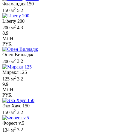
Фламандия 150
2
150 м
5
2
Liberty 200
2
200 м
4
3
8,9
МЛН
РУБ.
Опен Вилладж
2
200 м
3
2
Миракл 125
2
125 м
3
2
9,9
МЛН
РУБ.
Эко Хаус 150
2
150 м
3
2
Форест v.5
2
134 м
3
2