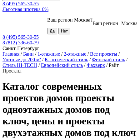
8 (495) 565-30-55
Льготная ипотека 6%
Ваш регион
Москва
?
Ваш регион
Москва
8 (495) 565-30-55
8 (812) 336-60-79
Санкт-Петербург
Главная
/
Бани
/
1-этажные
/
2-этажные
/
Все проекты
/
Уютные до 200 м²
/
Классический стиль
/
Финский стиль
/
Стиль HI-TECH
/
Европейский стиль
/
Фахверк
/
Райт
Проекты
Каталог современных
проектов домов проекты
одноэтажных домов под
ключ, цены и проекты
двухэтажных домов под ключ