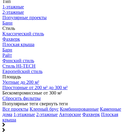
Тип
1-этажные
2-этажные
Популярные проекты
Бани
Стиль
Классический стиль
Фахверк
Плоская крыша
Барн
Райт
Финский стиль
Стиль HI-TECH
Европейский стиль
Площадь
Уютные до 200 м²
Просторные от 200 м² до 300 м²
Бескомпромиссные от 300 м²
Сбросить фильтры
Популярные теги
свернуть теги
Все проекты
Клееный брус
Комбинированные
Каменные
дома
1-этажные
2-этажные
Авторские
Фахверк
Плоская
крыша