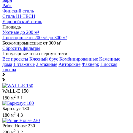
Барн
Райт
Финский стиль
Стиль HI-TECH
Европейский стиль
Площадь
Уютные до 200 м²
Просторные от 200 м² до 300 м²
Бескомпромиссные от 300 м²
Сбросить фильтры
Популярные теги
свернуть теги
Все проекты
Клееный брус
Комбинированные
Каменные
дома
1-этажные
2-этажные
Авторские
Фахверк
Плоская
крыша
WALL-E 150
2
150 м
3
1
Барнхаус 180
2
180 м
4
3
Prime House 230
2
230 м
3
2