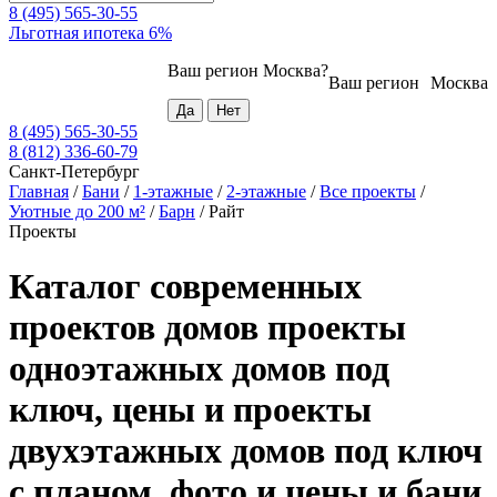
8 (495) 565-30-55
Льготная ипотека 6%
Ваш регион
Москва
?
Ваш регион
Москва
8 (495) 565-30-55
8 (812) 336-60-79
Санкт-Петербург
Главная
/
Бани
/
1-этажные
/
2-этажные
/
Все проекты
/
Уютные до 200 м²
/
Барн
/
Райт
Проекты
Каталог современных
проектов домов проекты
одноэтажных домов под
ключ, цены и проекты
двухэтажных домов под ключ
с планом, фото и цены и бани