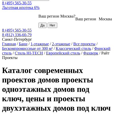
8 (495) 565-30-55
Льготная ипотека 6%
Ваш регион
Москва
?
Ваш регион
Москва
8 (495) 565-30-55
8 (812) 336-60-79
Санкт-Петербург
Главная
/
Бани
/
1-этажные
/
2-этажные
/
Все проекты
/
Бескомпромиссные от 300 м²
/
Классический стиль
/
Финский
стиль
/
Стиль HI-TECH
/
Европейский стиль
/
Фахверк
/
Райт
Проекты
Каталог современных
проектов домов проекты
одноэтажных домов под
ключ, цены и проекты
двухэтажных домов под ключ