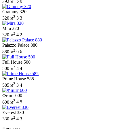
392 м
5
6
Grammy 320
2
320 м
3
3
Mira 320
2
320 м
4
2
Palazzo Palace 880
2
880 м
6
6
Full House 500
2
500 м
4
4
Prime House 585
2
585 м
3
4
Фишт 600
2
600 м
4
5
Everest 330
2
330 м
4
3
Проекты