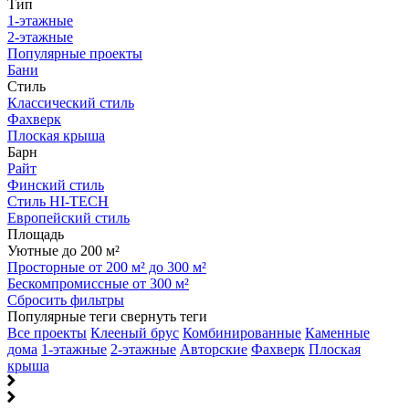
Тип
1-этажные
2-этажные
Популярные проекты
Бани
Стиль
Классический стиль
Фахверк
Плоская крыша
Барн
Райт
Финский стиль
Стиль HI-TECH
Европейский стиль
Площадь
Уютные до 200 м²
Просторные от 200 м² до 300 м²
Бескомпромиссные от 300 м²
Сбросить фильтры
Популярные теги
свернуть теги
Все проекты
Клееный брус
Комбинированные
Каменные
дома
1-этажные
2-этажные
Авторские
Фахверк
Плоская
крыша