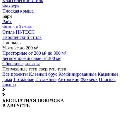
Классический стиль
Фахверк
Плоская крыша
Барн
Райт
Финский стиль
Стиль HI-TECH
Европейский стиль
Площадь
Уютные до 200 м²
Просторные от 200 м² до 300 м²
Бескомпромиссные от 300 м²
Сбросить фильтры
Популярные теги
свернуть теги
Все проекты
Клееный брус
Комбинированные
Каменные
дома
1-этажные
2-этажные
Авторские
Фахверк
Плоская
крыша
БЕСПЛАТНАЯ ПОКРАСКА
В АВГУСТЕ