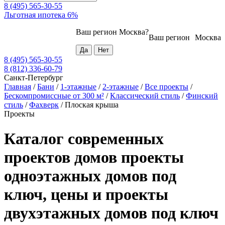
8 (495) 565-30-55
Льготная ипотека 6%
Ваш регион
Москва
?
Ваш регион
Москва
8 (495) 565-30-55
8 (812) 336-60-79
Санкт-Петербург
Главная
/
Бани
/
1-этажные
/
2-этажные
/
Все проекты
/
Бескомпромиссные от 300 м²
/
Классический стиль
/
Финский
стиль
/
Фахверк
/
Плоская крыша
Проекты
Каталог современных
проектов домов проекты
одноэтажных домов под
ключ, цены и проекты
двухэтажных домов под ключ