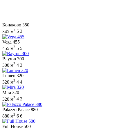
Конаково 350
2
345 м
5
3
Vega 455
2
455 м
5
5
Bayron 300
2
300 м
4
3
Lumen 320
2
320 м
4
4
Mira 320
2
320 м
4
2
Palazzo Palace 880
2
880 м
6
6
Full House 500