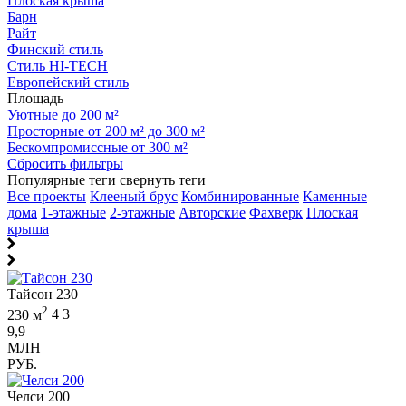
Плоская крыша
Барн
Райт
Финский стиль
Стиль HI-TECH
Европейский стиль
Площадь
Уютные до 200 м²
Просторные от 200 м² до 300 м²
Бескомпромиссные от 300 м²
Сбросить фильтры
Популярные теги
свернуть теги
Все проекты
Клееный брус
Комбинированные
Каменные
дома
1-этажные
2-этажные
Авторские
Фахверк
Плоская
крыша
Тайсон 230
2
230 м
4
3
9,9
МЛН
РУБ.
Челси 200