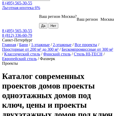
8 (495) 565-30-55
Льготная ипотека 6%
Ваш регион
Москва
?
Ваш регион
Москва
8 (495) 565-30-55
8 (812) 336-60-79
Санкт-Петербург
Главная
/
Бани
/
1-этажные
/
2-этажные
/
Все проекты
/
Просторные от 200 м² до 300 м²
/
Бескомпромиссные от 300 м²
/
Классический стиль
/
Финский стиль
/
Стиль HI-TECH
/
Европейский стиль
/
Фахверк
Проекты
Каталог современных
проектов домов проекты
одноэтажных домов под
ключ, цены и проекты
двухэтажных домов под ключ