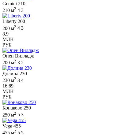
Gemini 210
2
210 м
4
3
Liberty 200
2
200 м
4
3
8,9
МЛН
РУБ.
Опен Вилладж
2
200 м
3
2
Долина 230
2
230 м
3
4
16,69
МЛН
РУБ.
Конаково 250
2
250 м
5
3
Vega 455
2
455 м
5
5