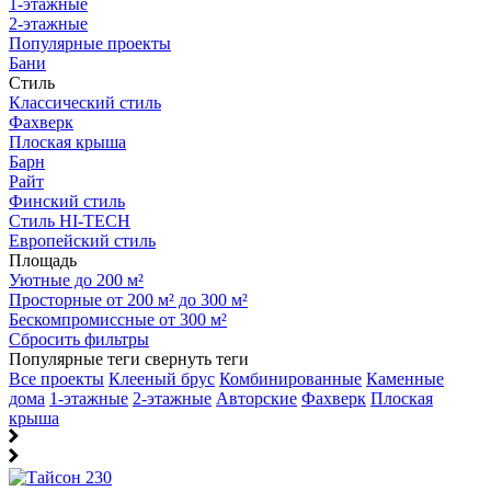
1-этажные
2-этажные
Популярные проекты
Бани
Стиль
Классический стиль
Фахверк
Плоская крыша
Барн
Райт
Финский стиль
Стиль HI-TECH
Европейский стиль
Площадь
Уютные до 200 м²
Просторные от 200 м² до 300 м²
Бескомпромиссные от 300 м²
Сбросить фильтры
Популярные теги
свернуть теги
Все проекты
Клееный брус
Комбинированные
Каменные
дома
1-этажные
2-этажные
Авторские
Фахверк
Плоская
крыша