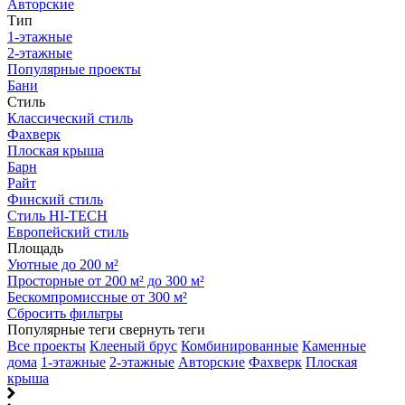
Авторские
Тип
1-этажные
2-этажные
Популярные проекты
Бани
Стиль
Классический стиль
Фахверк
Плоская крыша
Барн
Райт
Финский стиль
Стиль HI-TECH
Европейский стиль
Площадь
Уютные до 200 м²
Просторные от 200 м² до 300 м²
Бескомпромиссные от 300 м²
Сбросить фильтры
Популярные теги
свернуть теги
Все проекты
Клееный брус
Комбинированные
Каменные
дома
1-этажные
2-этажные
Авторские
Фахверк
Плоская
крыша