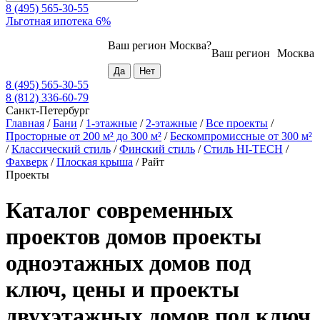
8 (495) 565-30-55
Льготная ипотека 6%
Ваш регион
Москва
?
Ваш регион
Москва
8 (495) 565-30-55
8 (812) 336-60-79
Санкт-Петербург
Главная
/
Бани
/
1-этажные
/
2-этажные
/
Все проекты
/
Просторные от 200 м² до 300 м²
/
Бескомпромиссные от 300 м²
/
Классический стиль
/
Финский стиль
/
Стиль HI-TECH
/
Фахверк
/
Плоская крыша
/
Райт
Проекты
Каталог современных
проектов домов проекты
одноэтажных домов под
ключ, цены и проекты
двухэтажных домов под ключ