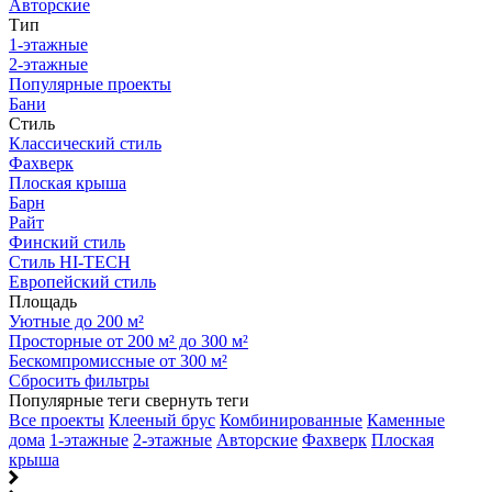
Авторские
Тип
1-этажные
2-этажные
Популярные проекты
Бани
Стиль
Классический стиль
Фахверк
Плоская крыша
Барн
Райт
Финский стиль
Стиль HI-TECH
Европейский стиль
Площадь
Уютные до 200 м²
Просторные от 200 м² до 300 м²
Бескомпромиссные от 300 м²
Сбросить фильтры
Популярные теги
свернуть теги
Все проекты
Клееный брус
Комбинированные
Каменные
дома
1-этажные
2-этажные
Авторские
Фахверк
Плоская
крыша