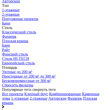
Авторские
Тип
1-этажные
2-этажные
Популярные проекты
Бани
Стиль
Классический стиль
Фахверк
Плоская крыша
Барн
Райт
Финский стиль
Стиль HI-TECH
Европейский стиль
Площадь
Уютные до 200 м²
Просторные от 200 м² до 300 м²
Бескомпромиссные от 300 м²
Сбросить фильтры
Популярные теги
свернуть теги
Все проекты
Клееный брус
Комбинированные
Каменные
дома
1-этажные
2-этажные
Авторские
Фахверк
Плоская
крыша