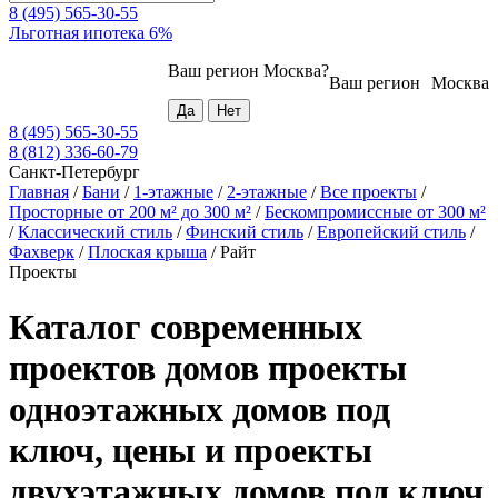
8 (495) 565-30-55
Льготная ипотека 6%
Ваш регион
Москва
?
Ваш регион
Москва
8 (495) 565-30-55
8 (812) 336-60-79
Санкт-Петербург
Главная
/
Бани
/
1-этажные
/
2-этажные
/
Все проекты
/
Просторные от 200 м² до 300 м²
/
Бескомпромиссные от 300 м²
/
Классический стиль
/
Финский стиль
/
Европейский стиль
/
Фахверк
/
Плоская крыша
/
Райт
Проекты
Каталог современных
проектов домов проекты
одноэтажных домов под
ключ, цены и проекты
двухэтажных домов под ключ