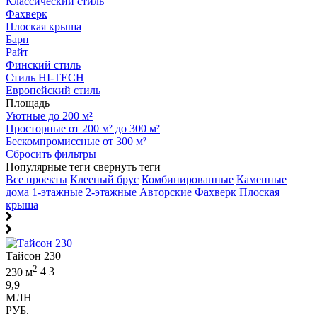
Классический стиль
Фахверк
Плоская крыша
Барн
Райт
Финский стиль
Стиль HI-TECH
Европейский стиль
Площадь
Уютные до 200 м²
Просторные от 200 м² до 300 м²
Бескомпромиссные от 300 м²
Сбросить фильтры
Популярные теги
свернуть теги
Все проекты
Клееный брус
Комбинированные
Каменные
дома
1-этажные
2-этажные
Авторские
Фахверк
Плоская
крыша
Тайсон 230
2
230 м
4
3
9,9
МЛН
РУБ.