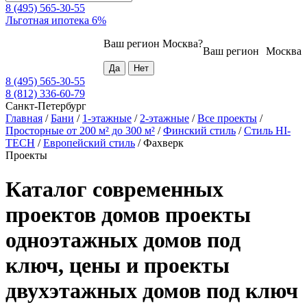
8 (495) 565-30-55
Льготная ипотека 6%
Ваш регион
Москва
?
Ваш регион
Москва
8 (495) 565-30-55
8 (812) 336-60-79
Санкт-Петербург
Главная
/
Бани
/
1-этажные
/
2-этажные
/
Все проекты
/
Просторные от 200 м² до 300 м²
/
Финский стиль
/
Стиль HI-
TECH
/
Европейский стиль
/
Фахверк
Проекты
Каталог современных
проектов домов проекты
одноэтажных домов под
ключ, цены и проекты
двухэтажных домов под ключ