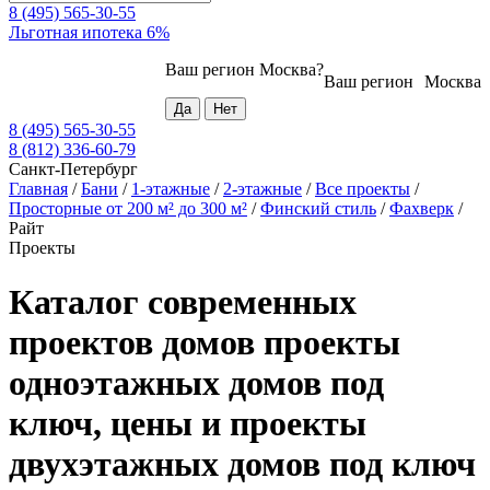
8 (495) 565-30-55
Льготная ипотека 6%
Ваш регион
Москва
?
Ваш регион
Москва
8 (495) 565-30-55
8 (812) 336-60-79
Санкт-Петербург
Главная
/
Бани
/
1-этажные
/
2-этажные
/
Все проекты
/
Просторные от 200 м² до 300 м²
/
Финский стиль
/
Фахверк
/
Райт
Проекты
Каталог современных
проектов домов проекты
одноэтажных домов под
ключ, цены и проекты
двухэтажных домов под ключ