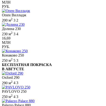
МЛН
РУБ.
Опен Вилладж
2
200 м
3
2
Долина 230
2
230 м
3
4
16,69
МЛН
РУБ.
Конаково 250
2
250 м
5
3
БЕСПЛАТНАЯ ПОКРАСКА
В АВГУСТЕ
Oxford 290
2
290 м
4
3
PAVLOVO 250
2
250 м
4
3
Palazzo Palace 880