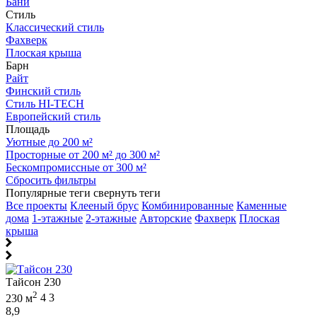
Бани
Стиль
Классический стиль
Фахверк
Плоская крыша
Барн
Райт
Финский стиль
Стиль HI-TECH
Европейский стиль
Площадь
Уютные до 200 м²
Просторные от 200 м² до 300 м²
Бескомпромиссные от 300 м²
Сбросить фильтры
Популярные теги
свернуть теги
Все проекты
Клееный брус
Комбинированные
Каменные
дома
1-этажные
2-этажные
Авторские
Фахверк
Плоская
крыша
Тайсон 230
2
230 м
4
3
8,9