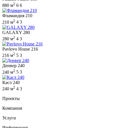
2
880 м
6
6
Фламандия 210
2
210 м
4
3
GALAXY 280
2
280 м
4
3
Pavlovo House 216
2
216 м
5
3
Денвер 240
2
240 м
5
3
Касл 240
2
240 м
4
3
Проекты
Компания
Услуги
Информация