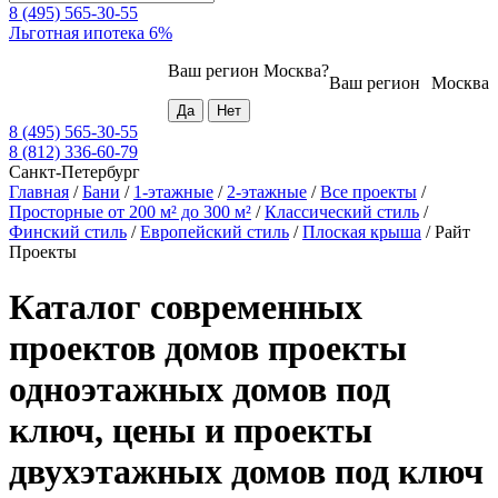
8 (495) 565-30-55
Льготная ипотека 6%
Ваш регион
Москва
?
Ваш регион
Москва
8 (495) 565-30-55
8 (812) 336-60-79
Санкт-Петербург
Главная
/
Бани
/
1-этажные
/
2-этажные
/
Все проекты
/
Просторные от 200 м² до 300 м²
/
Классический стиль
/
Финский стиль
/
Европейский стиль
/
Плоская крыша
/
Райт
Проекты
Каталог современных
проектов домов проекты
одноэтажных домов под
ключ, цены и проекты
двухэтажных домов под ключ