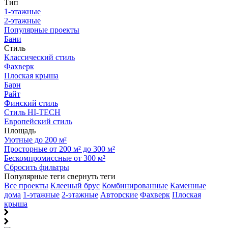
Тип
1-этажные
2-этажные
Популярные проекты
Бани
Стиль
Классический стиль
Фахверк
Плоская крыша
Барн
Райт
Финский стиль
Стиль HI-TECH
Европейский стиль
Площадь
Уютные до 200 м²
Просторные от 200 м² до 300 м²
Бескомпромиссные от 300 м²
Сбросить фильтры
Популярные теги
свернуть теги
Все проекты
Клееный брус
Комбинированные
Каменные
дома
1-этажные
2-этажные
Авторские
Фахверк
Плоская
крыша