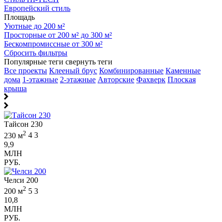
Европейский стиль
Площадь
Уютные до 200 м²
Просторные от 200 м² до 300 м²
Бескомпромиссные от 300 м²
Сбросить фильтры
Популярные теги
свернуть теги
Все проекты
Клееный брус
Комбинированные
Каменные
дома
1-этажные
2-этажные
Авторские
Фахверк
Плоская
крыша
Тайсон 230
2
230 м
4
3
9,9
МЛН
РУБ.
Челси 200
2
200 м
5
3
10,8
МЛН
РУБ.