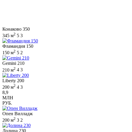
Конаково 350
2
345 м
5
3
Фламандия 150
2
150 м
5
2
Gemini 210
2
210 м
4
3
Liberty 200
2
200 м
4
3
8,9
МЛН
РУБ.
Опен Вилладж
2
200 м
3
2
Долина 230