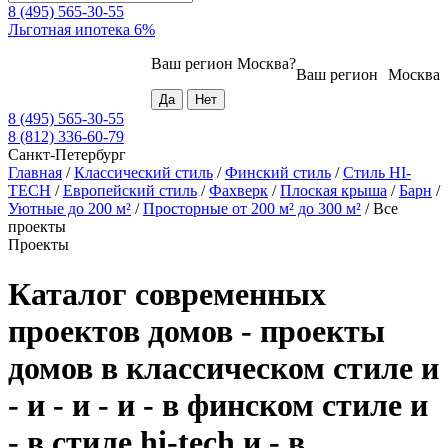
8 (495) 565-30-55
Льготная ипотека 6%
Ваш регион
Москва
?
Ваш регион
Москва
8 (495) 565-30-55
8 (812) 336-60-79
Санкт-Петербург
Главная
/
Классический стиль
/
Финский стиль
/
Стиль HI-
TECH
/
Европейский стиль
/
Фахверк
/
Плоская крыша
/
Барн
/
Уютные до 200 м²
/
Просторные от 200 м² до 300 м²
/
Все
проекты
Проекты
Каталог современных
проектов домов - проекты
домов в классическом стиле и
- и - и - и - в финском стиле и
- в стиле hi-tech и - в