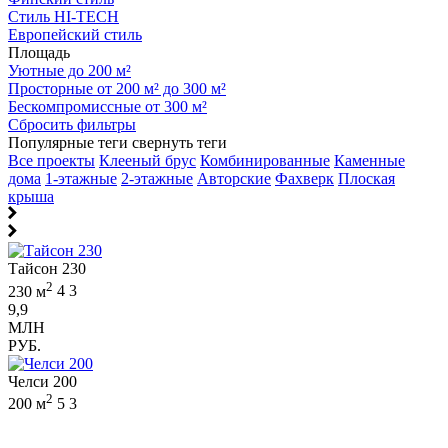
Стиль HI-TECH
Европейский стиль
Площадь
Уютные до 200 м²
Просторные от 200 м² до 300 м²
Бескомпромиссные от 300 м²
Сбросить фильтры
Популярные теги
свернуть теги
Все проекты
Клееный брус
Комбинированные
Каменные
дома
1-этажные
2-этажные
Авторские
Фахверк
Плоская
крыша
Тайсон 230
2
230 м
4
3
9,9
МЛН
РУБ.
Челси 200
2
200 м
5
3