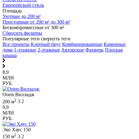
Европейский стиль
Площадь
Уютные до 200 м²
Просторные от 200 м² до 300 м²
Бескомпромиссные от 300 м²
Сбросить фильтры
Популярные теги
свернуть теги
Все проекты
Клееный брус
Комбинированные
Каменные
дома
1-этажные
2-этажные
Авторские
Фахверк
Плоская
крыша
8,9
МЛН
РУБ.
Опен Вилладж
2
200 м
3
2
9,9
МЛН
РУБ.
Эко Хаус 150
2
150 м
3
2