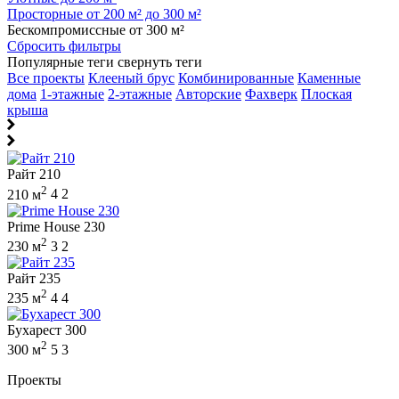
Просторные от 200 м² до 300 м²
Бескомпромиссные от 300 м²
Сбросить фильтры
Популярные теги
свернуть теги
Все проекты
Клееный брус
Комбинированные
Каменные
дома
1-этажные
2-этажные
Авторские
Фахверк
Плоская
крыша
Райт 210
2
210 м
4
2
Prime House 230
2
230 м
3
2
Райт 235
2
235 м
4
4
Бухарест 300
2
300 м
5
3
Проекты