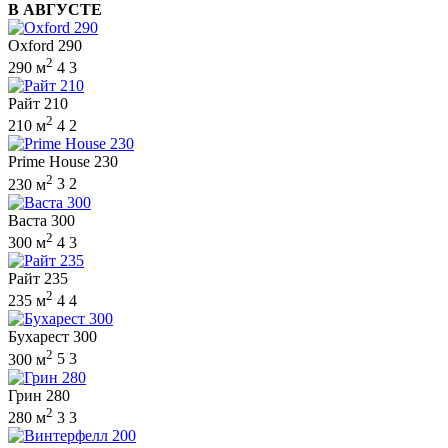
В АВГУСТЕ
Oxford 290
2
290 м
4
3
Райт 210
2
210 м
4
2
Prime House 230
2
230 м
3
2
Васта 300
2
300 м
4
3
Райт 235
2
235 м
4
4
Бухарест 300
2
300 м
5
3
Грин 280
2
280 м
3
3