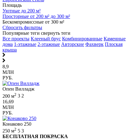
Площадь
Уютные до 200 м²
Просторные от 200 м² до 300 м²
Бескомпромиссные от 300 м²
Сбросить фильтры
Популярные теги
свернуть теги
Все проекты
Клееный брус
Комбинированные
Каменные
дома
1-этажные
2-этажные
Авторские
Фахверк
Плоская
крыша
8,9
МЛН
РУБ.
Опен Вилладж
2
200 м
3
2
16,69
МЛН
РУБ.
Конаково 250
2
250 м
5
3
БЕСПЛАТНАЯ ПОКРАСКА