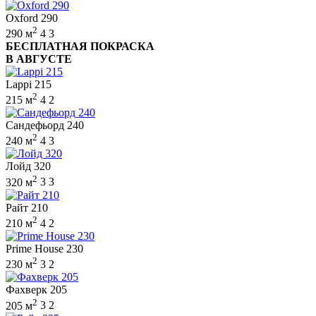
Oxford 290
2
290 м
4
3
БЕСПЛАТНАЯ ПОКРАСКА
В АВГУСТЕ
Lappi 215
2
215 м
4
2
Сандефьорд 240
2
240 м
4
3
Лойд 320
2
320 м
3
3
Райт 210
2
210 м
4
2
Prime House 230
2
230 м
3
2
Фахверк 205
2
205 м
3
2