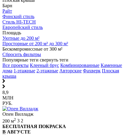
Плоская крыша
Барн
Райт
Финский стиль
Стиль HI-TECH
Европейский стиль
Площадь
Уютные до 200 м²
Просторные от 200 м² до 300 м²
Бескомпромиссные от 300 м²
Сбросить фильтры
Популярные теги
свернуть теги
Все проекты
Клееный брус
Комбинированные
Каменные
дома
1-этажные
2-этажные
Авторские
Фахверк
Плоская
крыша
8,9
МЛН
РУБ.
Опен Вилладж
2
200 м
3
2
БЕСПЛАТНАЯ ПОКРАСКА
В АВГУСТЕ