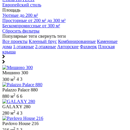
Европейский стиль
Площадь
Уютные до 200 м²
Просторные от 200 м² до 300 м²
Бескомпромиссные от 300 м²
Сбросить фильтры
Популярные теги
свернуть теги
Все проекты
Клееный брус
Комбинированные
Каменные
дома
1-этажные
2-этажные
Авторские
Фахверк
Плоская
крыша
Мишино 300
2
300 м
4
3
Palazzo Palace 880
2
880 м
6
6
GALAXY 280
2
280 м
4
3
Pavlovo House 216
2
216 м
5
3