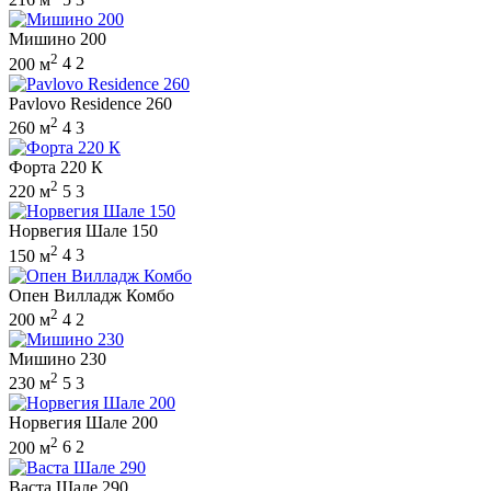
Мишино 200
2
200 м
4
2
Pavlovo Residence 260
2
260 м
4
3
Форта 220 К
2
220 м
5
3
Норвегия Шале 150
2
150 м
4
3
Опен Вилладж Комбо
2
200 м
4
2
Мишино 230
2
230 м
5
3
Норвегия Шале 200
2
200 м
6
2
Васта Шале 290