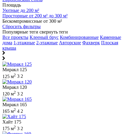
Площадь
Уютные до 200 м²
Просторные от 200 м² до 300 м²
Бескомпромиссные от 300 м²
Сбросить фильтры
Популярные теги
свернуть теги
Все проекты
Клееный брус
Комбинированные
Каменные
дома
1-этажные
2-этажные
Авторские
Фахверк
Плоская
крыша
Миракл 125
2
125 м
3
2
Миракл 120
2
120 м
3
2
Миракл 165
2
165 м
4
2
Хайт 175
2
175 м
3
2