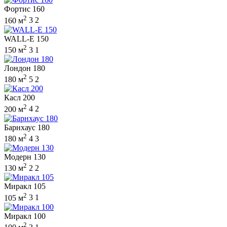
Фортис 160
2
160 м
3
2
WALL-E 150
2
150 м
3
1
Лондон 180
2
180 м
5
2
Касл 200
2
200 м
4
2
Барнхаус 180
2
180 м
4
3
Модерн 130
2
130 м
2
2
Миракл 105
2
105 м
3
1
Миракл 100
2