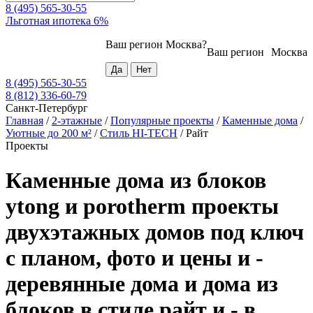
8 (495) 565-30-55
Льготная ипотека 6%
Ваш регион
Москва
?
Ваш регион
Москва
8 (495) 565-30-55
8 (812) 336-60-79
Санкт-Петербург
Главная
/
2-этажные
/
Популярные проекты
/
Каменные дома
/
Уютные до 200 м²
/
Стиль HI-TECH
/
Райт
Проекты
Каменные дома из блоков
ytong и porotherm проекты
двухэтажных домов под ключ
с планом, фото и цены и -
деревянные дома и дома из
блоков в стиле райт и - в