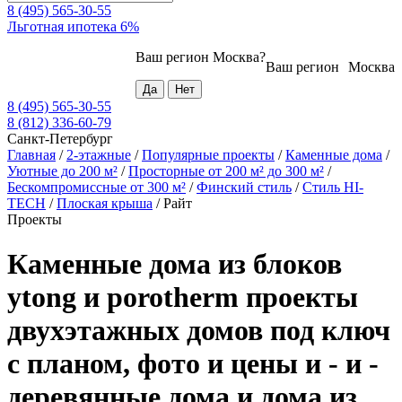
8 (495) 565-30-55
Льготная ипотека 6%
Ваш регион
Москва
?
Ваш регион
Москва
8 (495) 565-30-55
8 (812) 336-60-79
Санкт-Петербург
Главная
/
2-этажные
/
Популярные проекты
/
Каменные дома
/
Уютные до 200 м²
/
Просторные от 200 м² до 300 м²
/
Бескомпромиссные от 300 м²
/
Финский стиль
/
Стиль HI-
TECH
/
Плоская крыша
/
Райт
Проекты
Каменные дома из блоков
ytong и porotherm проекты
двухэтажных домов под ключ
с планом, фото и цены и - и -
деревянные дома и дома из