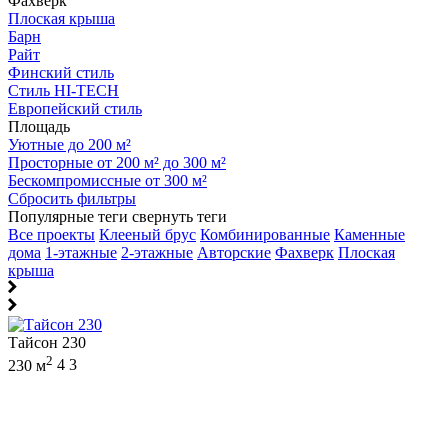
Фахверк
Плоская крыша
Барн
Райт
Финский стиль
Стиль HI-TECH
Европейский стиль
Площадь
Уютные до 200 м²
Просторные от 200 м² до 300 м²
Бескомпромиссные от 300 м²
Сбросить фильтры
Популярные теги
свернуть теги
Все проекты
Клееный брус
Комбинированные
Каменные
дома
1-этажные
2-этажные
Авторские
Фахверк
Плоская
крыша
Тайсон 230
2
230 м
4
3