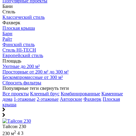
Популярные проекты
Бани
Стиль
Классический стиль
Фахверк
Плоская крыша
Барн
Райт
Финский стиль
Стиль HI-TECH
Европейский стиль
Площадь
Уютные до 200 м²
Просторные от 200 м² до 300 м²
Бескомпромиссные от 300 м²
Сбросить фильтры
Популярные теги
свернуть теги
Все проекты
Клееный брус
Комбинированные
Каменные
дома
1-этажные
2-этажные
Авторские
Фахверк
Плоская
крыша
Тайсон 230
2
230 м
4
3