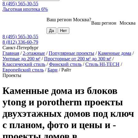
8 (495) 565-30-55
Льготная ипотека 6%
Ваш регион
Москва
?
Ваш регион
Москва
8 (495) 565-30-55
8 (812) 336-60-79
Санкт-Петербург
Главная
/
2-этажные
/
Популярные проекты
/
Каменные дома
/
Уютные до 200 м²
/
Просторные от 200 м² до 300 м²
/
Классический стиль
/
Финский стиль
/
Стиль HI-TECH
/
Европейский стиль
/
Барн
/
Райт
Проекты
Каменные дома из блоков
ytong и porotherm проекты
двухэтажных домов под ключ
с планом, фото и цены и -
проекты домов в