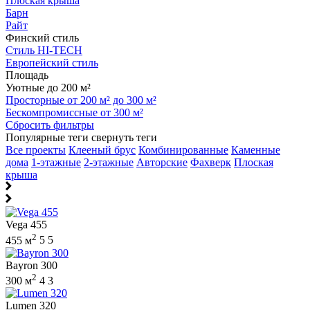
Плоская крыша
Барн
Райт
Финский стиль
Стиль HI-TECH
Европейский стиль
Площадь
Уютные до 200 м²
Просторные от 200 м² до 300 м²
Бескомпромиссные от 300 м²
Сбросить фильтры
Популярные теги
свернуть теги
Все проекты
Клееный брус
Комбинированные
Каменные
дома
1-этажные
2-этажные
Авторские
Фахверк
Плоская
крыша
Vega 455
2
455 м
5
5
Bayron 300
2
300 м
4
3
Lumen 320