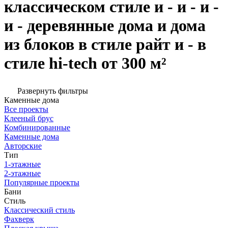
классическом стиле и - и - и -
и - деревянные дома и дома
из блоков в стиле райт и - в
стиле hi-tech от 300 м²
Развернуть фильтры
Каменные дома
Все проекты
Клееный брус
Комбинированные
Каменные дома
Авторские
Тип
1-этажные
2-этажные
Популярные проекты
Бани
Стиль
Классический стиль
Фахверк