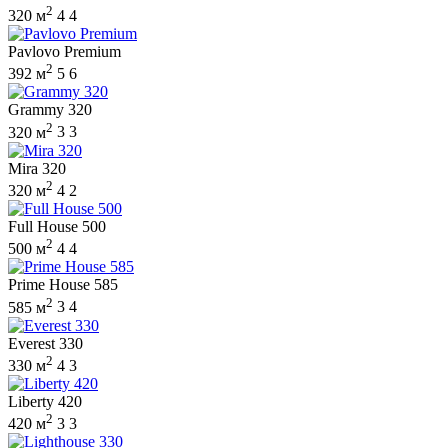
2
320 м
4
4
Pavlovo Premium
2
392 м
5
6
Grammy 320
2
320 м
3
3
Mira 320
2
320 м
4
2
Full House 500
2
500 м
4
4
Prime House 585
2
585 м
3
4
Everest 330
2
330 м
4
3
Liberty 420
2
420 м
3
3