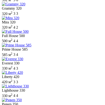
Grammy 320
2
320 м
3
3
Mira 320
2
320 м
4
2
Full House 500
2
500 м
4
4
Prime House 585
2
585 м
3
4
Everest 330
2
330 м
4
3
Liberty 420
2
420 м
3
3
Lighthouse 330
2
330 м
4
4
Ривер 350