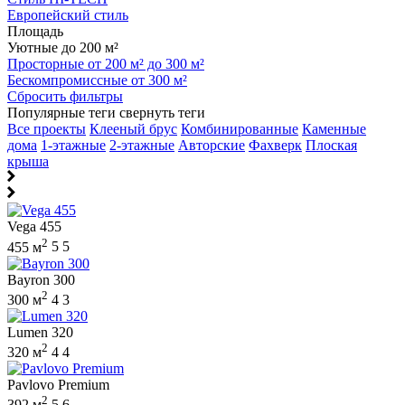
Европейский стиль
Площадь
Уютные до 200 м²
Просторные от 200 м² до 300 м²
Бескомпромиссные от 300 м²
Сбросить фильтры
Популярные теги
свернуть теги
Все проекты
Клееный брус
Комбинированные
Каменные
дома
1-этажные
2-этажные
Авторские
Фахверк
Плоская
крыша
Vega 455
2
455 м
5
5
Bayron 300
2
300 м
4
3
Lumen 320
2
320 м
4
4
Pavlovo Premium
2
392 м
5
6