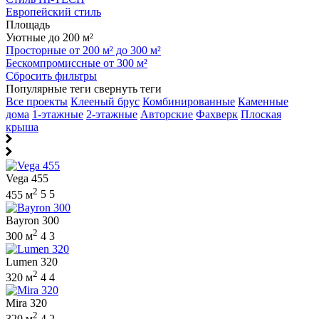
Европейский стиль
Площадь
Уютные до 200 м²
Просторные от 200 м² до 300 м²
Бескомпромиссные от 300 м²
Сбросить фильтры
Популярные теги
свернуть теги
Все проекты
Клееный брус
Комбинированные
Каменные
дома
1-этажные
2-этажные
Авторские
Фахверк
Плоская
крыша
Vega 455
2
455 м
5
5
Bayron 300
2
300 м
4
3
Lumen 320
2
320 м
4
4
Mira 320
2
320 м
4
2