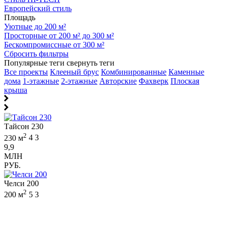
Европейский стиль
Площадь
Уютные до 200 м²
Просторные от 200 м² до 300 м²
Бескомпромиссные от 300 м²
Сбросить фильтры
Популярные теги
свернуть теги
Все проекты
Клееный брус
Комбинированные
Каменные
дома
1-этажные
2-этажные
Авторские
Фахверк
Плоская
крыша
Тайсон 230
2
230 м
4
3
9,9
МЛН
РУБ.
Челси 200
2
200 м
5
3