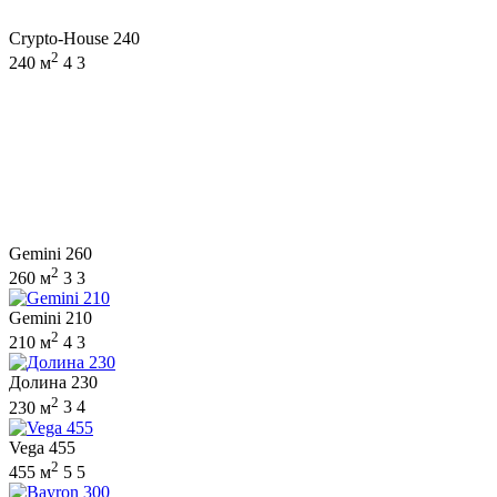
Crypto-House 240
2
240 м
4
3
Gemini 260
2
260 м
3
3
Gemini 210
2
210 м
4
3
Долина 230
2
230 м
3
4
Vega 455
2
455 м
5
5