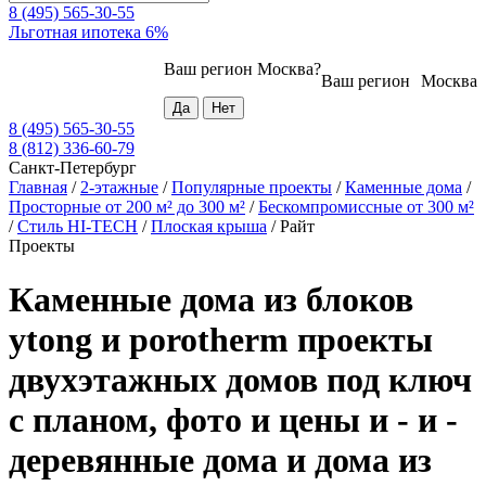
8 (495) 565-30-55
Льготная ипотека 6%
Ваш регион
Москва
?
Ваш регион
Москва
8 (495) 565-30-55
8 (812) 336-60-79
Санкт-Петербург
Главная
/
2-этажные
/
Популярные проекты
/
Каменные дома
/
Просторные от 200 м² до 300 м²
/
Бескомпромиссные от 300 м²
/
Стиль HI-TECH
/
Плоская крыша
/
Райт
Проекты
Каменные дома из блоков
ytong и porotherm проекты
двухэтажных домов под ключ
с планом, фото и цены и - и -
деревянные дома и дома из