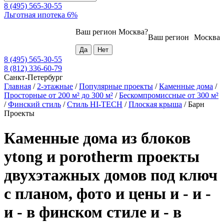
8 (495) 565-30-55
Льготная ипотека 6%
Ваш регион
Москва
?
Ваш регион
Москва
8 (495) 565-30-55
8 (812) 336-60-79
Санкт-Петербург
Главная
/
2-этажные
/
Популярные проекты
/
Каменные дома
/
Просторные от 200 м² до 300 м²
/
Бескомпромиссные от 300 м²
/
Финский стиль
/
Стиль HI-TECH
/
Плоская крыша
/
Барн
Проекты
Каменные дома из блоков
ytong и porotherm проекты
двухэтажных домов под ключ
с планом, фото и цены и - и -
и - в финском стиле и - в