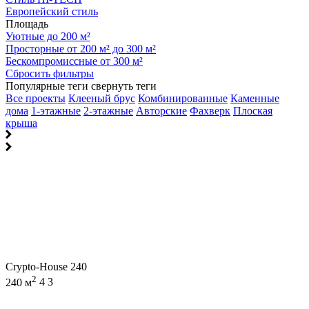
Европейский стиль
Площадь
Уютные до 200 м²
Просторные от 200 м² до 300 м²
Бескомпромиссные от 300 м²
Сбросить фильтры
Популярные теги
свернуть теги
Все проекты
Клееный брус
Комбинированные
Каменные
дома
1-этажные
2-этажные
Авторские
Фахверк
Плоская
крыша
Crypto-House 240
2
240 м
4
3